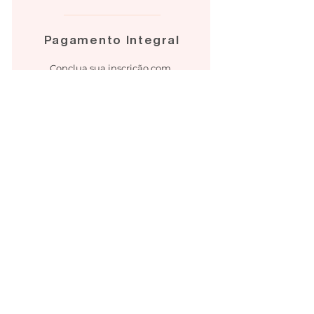
Pagamento Integral
Conclua sua inscrição com
pagamento integral do curso e
descontamos o valor inicial da
reserva
Treinamento VIP
O curso é
para
recomendado
Esse curso pode ser
realizado por pessoas que