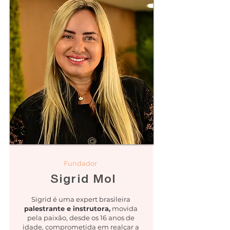
Fundador
Sigrid Mol
Sigrid é uma expert brasileira
Treinamento VIP
palestrante e instrutora,
movida
pela paixão, desde os 16 anos de
idade, comprometida em realçar a