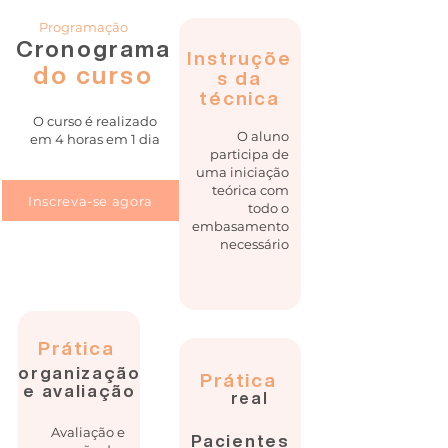
Programação
Cronograma
Instruçõe
do curso
s da
técnica
O curso é realizado
O aluno
em 4 horas em 1 dia
participa de
uma iniciação
teórica com
Inscreva-se agora
todo o
embasamento
necessário
Prática
organização
Prática
e avaliação
real
Avaliação e
Pacientes